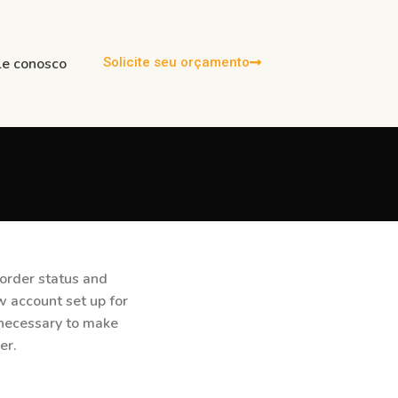
le conosco
Solicite seu orçamento
 order status and
ew account set up for
n necessary to make
er.