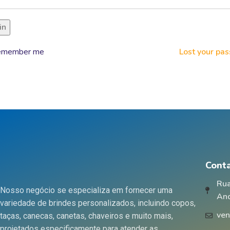
in
emember me
Lost your pa
Cont
Rua
Nosso negócio se especializa em fornecer uma
An
variedade de brindes personalizados, incluindo copos,
ven
taças, canecas, canetas, chaveiros e muito mais,
projetados especificamente para atender as