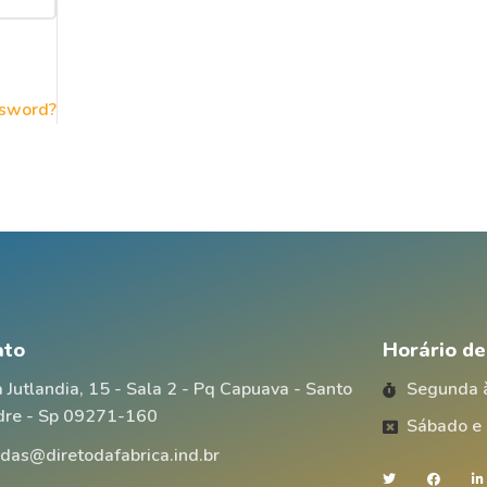
ssword?
ato
Horário d
 Jutlandia, 15 - Sala 2 - Pq Capuava - Santo
Segunda à
dre - Sp 09271-160
Sábado e
das@diretodafabrica.ind.br