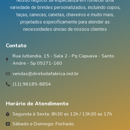
Nosso negócio se especializa em fornecer uma
personalização Aceita Silk –
pronta para receber
SIM Aceita Transfer – SIM
variedade de brindes personalizados, incluindo copos,
personalização.
taças, canecas, canetas, chaveiros e muito mais,
projetados especificamente para atender as
necessidades únicas de nossos clientes
Contato
Rua Jutlandia, 15 - Sala 2 - Pq Capuava - Santo
Andre - Sp 09271-160
vendas@diretodafabrica.ind.br
(11) 96185-8854
Horário de Atendimento
Segunda à Sexta: 8h30 as 12h / 13h30 as 17h
Sábado e Domingo: Fechado