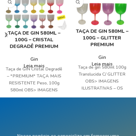
TAÇA DE GIN 580ML –
TAÇA DE GIN 580ML –
100G – GLITTER
100G – CRISTAL
PREMIUM
DEGRADÊ PREMIUM
Gin
Gin
Leia mais
Leia mais
Taça de gin 580ml 100g
Taça de GIN Cristal Degradê
Translucida C/ GLITTER
– *PREMIUM* TAÇA MAIS
OBS> IMAGENS
RESISTENTE Peso, 100g
ILUSTRATIVAS – OS
580ml OBS> IMAGENS
PRODUTOS PODEM
ILUSTRATIVAS – OS
CONTER DIFERENÇA NA
PRODUTOS PODEM
COR DEVIDO AO BRILHO
CONTER DIFERENÇA NA
DA TELA DE SEU
COR DEVIDO AO BRILHO
DISPOSITIVO Taça de Gin
DA TELA DE SEU
pronta para receber
DISPOSITIVO Taça de Gin